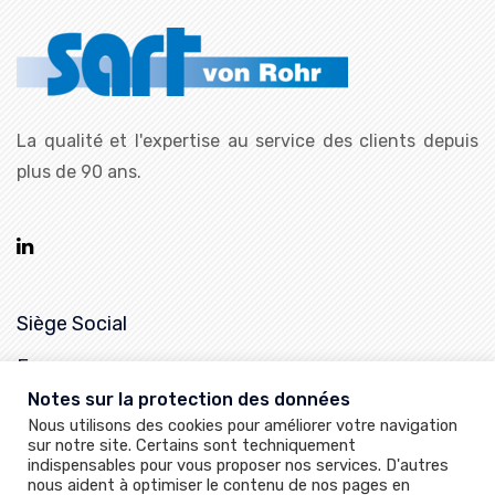
La qualité et l'expertise au service des clients depuis
plus de 90 ans.
Siège Social
France
Notes sur la protection des données
25, rue de la Chapelle,
Nous utilisons des cookies pour améliorer votre navigation
68620 Bitschwiller-les-Thann
sur notre site. Certains sont techniquement
indispensables pour vous proposer nos services. D'autres
+33 (0)3 89 37 79 50
nous aident à optimiser le contenu de nos pages en