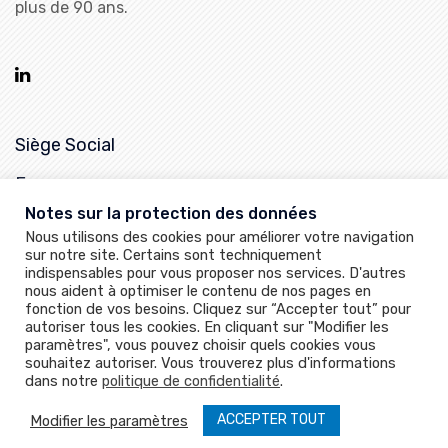
plus de 90 ans.
Siège Social
France
Notes sur la protection des données
25, rue de la Chapelle,
Nous utilisons des cookies pour améliorer votre navigation
68620 Bitschwiller-les-Thann
sur notre site. Certains sont techniquement
indispensables pour vous proposer nos services. D'autres
+33 (0)3 89 37 79 50
nous aident à optimiser le contenu de nos pages en
sartventes@sart-von-rohr.fr
fonction de vos besoins. Cliquez sur “Accepter tout” pour
autoriser tous les cookies. En cliquant sur "Modifier les
paramètres", vous pouvez choisir quels cookies vous
souhaitez autoriser. Vous trouverez plus d'informations
dans notre
politique de confidentialité
.
©2026 Sart von Rohr. Tous droits réservés |
Conditions d'utilisation
|
ACCEPTER TOUT
Modifier les paramètres
Vie privée
|