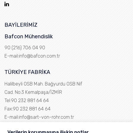
BAYİLERİMİZ
Bafcon Mühendislik
90 (216) 706 04 90
E-mail:
info@bafcon.com.tr
TÜRKİYE FABRİKA
Halilbeyli OSB Mah. Bağyurdu OSB Nif
Cad. No:3 Kemalpaşa/İZMİR
Tel:90 232 881 64 64
Fax:90 232 881 64 64
E-mail:
info@sart-von-rohr.com.tr
Satış
Verilerin korunmasına ilişkin notlar.