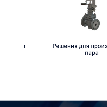
и
Решения для производств
пара