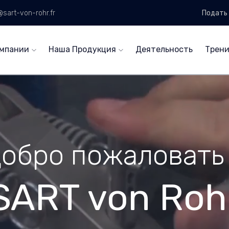
sart-von-rohr.fr
Подать 
омпании
Наша Продукция
Деятельность
Трени
обро пожаловать
SART von Roh