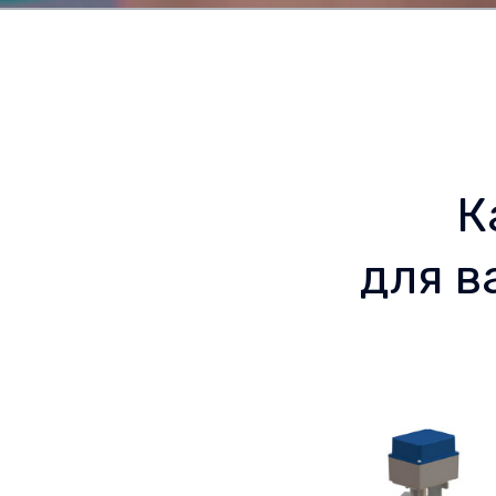
К
для 