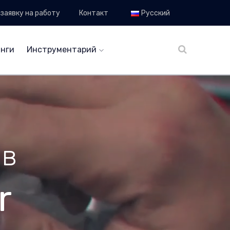
заявку на работу
Контакт
Русский
нги
Инструментарий
 в
r