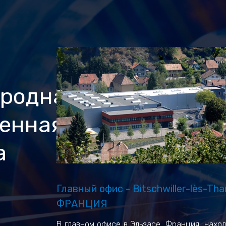
родная
енная
а
Главный офис - Bitschwiller-lès-Tha
ФРАНЦИЯ
В главном офисе в Эльзасе, Франция, нахо