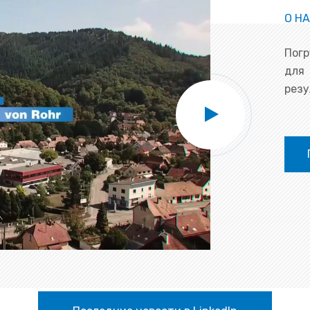
О Н
Погр
для
резу