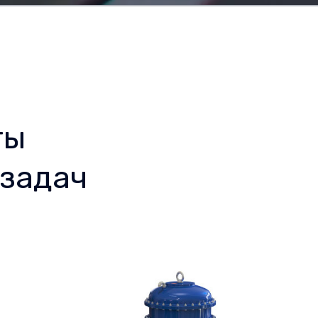
ты
задач