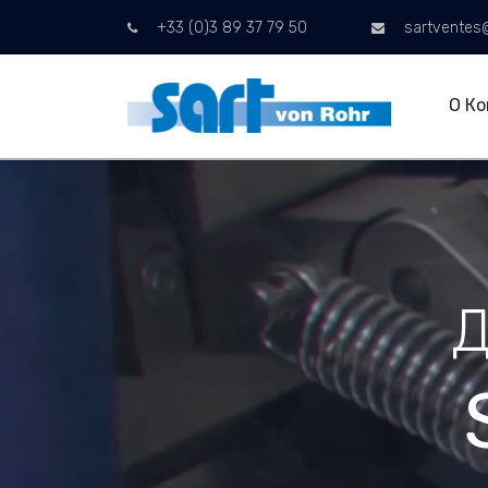
+33 (0)3 89 37 79 50
sartventes@
О К
Д