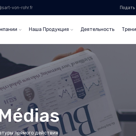
sart-von-rohr.fr
Подать 
омпании
Наша Продукция
Деятельность
Трени
Médias
атуры прямого действия