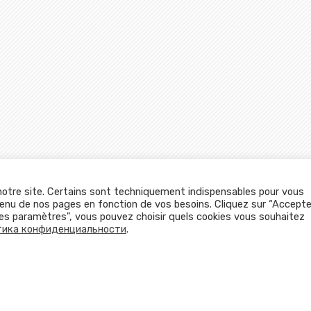
тов
 notre site. Certains sont techniquement indispensables pour vous
tenu de nos pages en fonction de vos besoins. Cliquez sur “Accepte
r les paramètres", vous pouvez choisir quels cookies vous souhaitez
тика конфиденциальности
.
Все права защищены |
Правила и условия пользования
|
Политика к