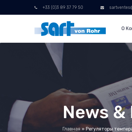
+33 (0)3 89 37 79 50
sartventes@
О К
News & 
Главная
»
Регуляторы темпер