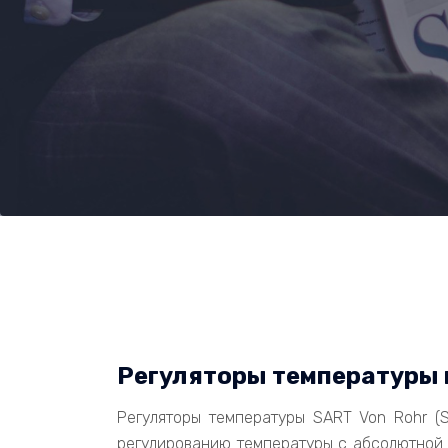
Регуляторы температуры 
Регуляторы температуры SART Von Rohr (
регулированию температуры с абсолютной