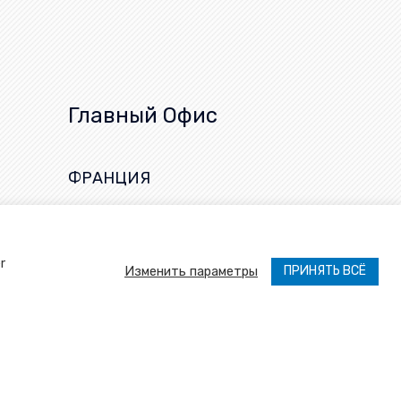
Главный Офис
ФРАНЦИЯ
25, rue de la Chapelle,
68620 Bitschwiller-les-Thann
+33 (0)3 89 37 79 50
r
ПРИНЯТЬ ВСЁ
Изменить параметры
sartventes@sart-von-rohr.fr
онфиденциальности
|