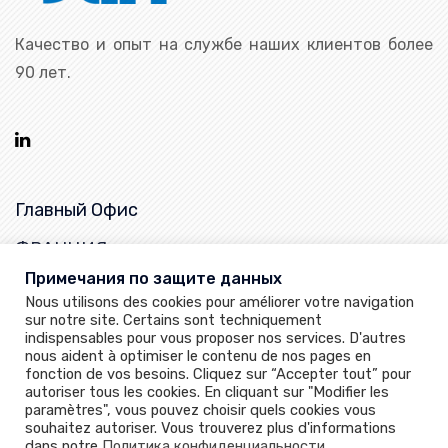
Качество и опыт на службе наших клиентов более
90 лет.
Главный Офис
ФРАНЦИЯ
Примечания по защите данных
25, rue de la Chapelle,
Nous utilisons des cookies pour améliorer votre navigation
68620 Bitschwiller-les-Thann
sur notre site. Certains sont techniquement
indispensables pour vous proposer nos services. D'autres
+33 (0)3 89 37 79 50
nous aident à optimiser le contenu de nos pages en
sartventes@sart-von-rohr.fr
fonction de vos besoins. Cliquez sur “Accepter tout” pour
autoriser tous les cookies. En cliquant sur "Modifier les
paramètres", vous pouvez choisir quels cookies vous
souhaitez autoriser. Vous trouverez plus d'informations
dans notre
Политика конфиденциальности
.