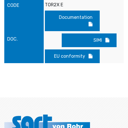
TOR2X E
Documentation
SIMI
EU conformity