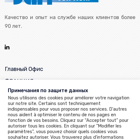
Качество и опыт на службе наших клиентов более
90 лет.
Главный Офис
ФРАНЦИЯ
Примечания по защите данных
25, rue de la Chapelle,
Nous utilisons des cookies pour améliorer votre navigation
68620 Bitschwiller-les-Thann
sur notre site. Certains sont techniquement
indispensables pour vous proposer nos services. D'autres
+33 (0)3 89 37 79 50
nous aident à optimiser le contenu de nos pages en
sartventes@sart-von-rohr.fr
fonction de vos besoins. Cliquez sur “Accepter tout” pour
autoriser tous les cookies. En cliquant sur "Modifier les
paramètres", vous pouvez choisir quels cookies vous
souhaitez autoriser. Vous trouverez plus d'informations